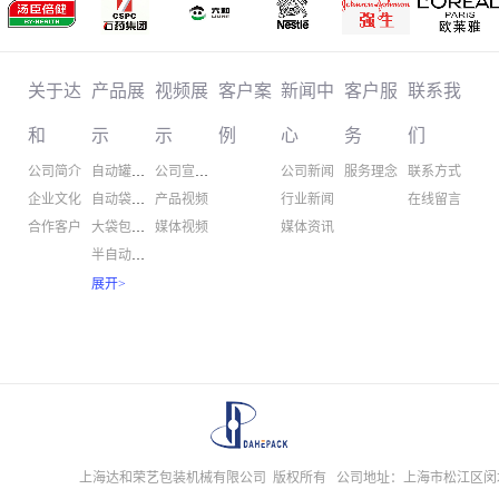
关于达
产品展
视频展
客户案
新闻中
客户服
联系我
和
示
示
例
心
务
们
公司简介
自动罐装机
公司宣传片
公司新闻
服务理念
联系方式
企业文化
自动袋装机
产品视频
行业新闻
在线留言
合作客户
大袋包装机
媒体视频
媒体资讯
半自动包装
螺杆计量机
展开
>
粉体输送机
粉体混合机
自动听装线
听装线配套
大袋包装线
其他配套
上海达和荣艺包装机械有限公司 版权所有
配料混合线
公司地址：上海市松江区闵